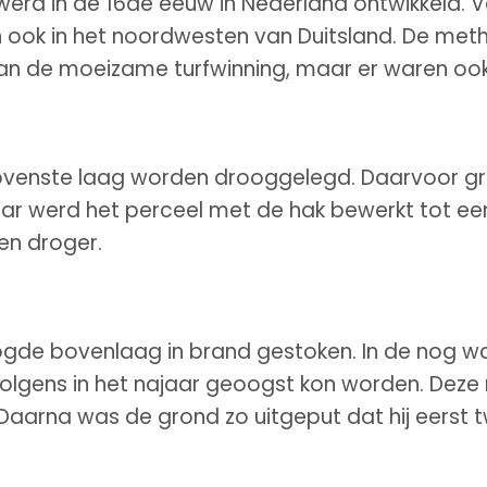
rd in de 16de eeuw in Nederland ontwikkeld. Va
ook in het noordwesten van Duitsland. De meth
dan de moeizame turfwinning, maar er waren ook
venste laag worden drooggelegd. Daarvoor gr
jaar werd het perceel met de hak bewerkt tot ee
en droger.
oogde bovenlaag in brand gestoken. In de nog 
lgens in het najaar geoogst kon worden. Deze m
aarna was de grond zo uitgeput dat hij eerst tw