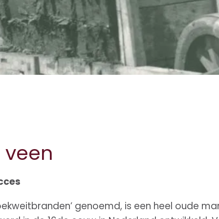
t veen
cces
oekweitbranden’ genoemd, is een heel oude ma