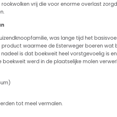
 rookwolken vrij die voor enorme overlast zor
n.
an
uizendknoopfamilie, was lange tijd het basisv
te product waarmee de Esterweger boeren wat b
t nadeel is dat boekweit heel vorstgevoelig is 
e boekweit werd in de plaatselijke molen verwer
sum)
erden tot meel vermalen.