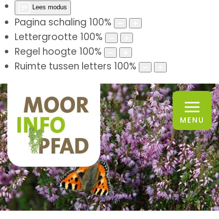
Lees modus
Pagina schaling
100
%
Lettergrootte
100
%
Regel hoogte
100
%
Ruimte tussen letters
100
%
MENU